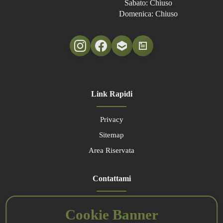
Sabato: Chiuso
Domenica: Chiuso
Link Rapidi
Privacy
Sitemap
Area Riservata
Contattami
Email:
Cookie Banner
laconteanerd@gmail.com